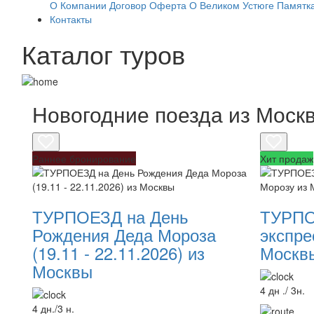
О Компании
Договор Оферта
О Великом Устюге
Памятка
Контакты
Каталог туров
Новогодние поезда из Моск
Раннее бронирование
Хит продаж
ТУРПОЕЗД на День
ТУРПО
Рождения Деда Мороза
экспре
(19.11 - 22.11.2026) из
Москв
Москвы
4 дн ./ 3н.
4 дн./3 н.