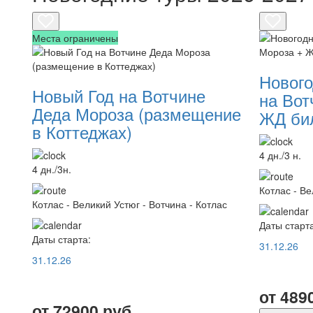
Места ограничены
Нового
Новый Год на Вотчине
на Вот
Деда Мороза (размещение
ЖД би
в Коттеджах)
4 дн./3 н.
4 дн./3н.
Котлас - Ве
Котлас - Великий Устюг - Вотчина - Котлас
Даты старта
Даты старта:
31.12.26
31.12.26
от
489
от
72900 руб.