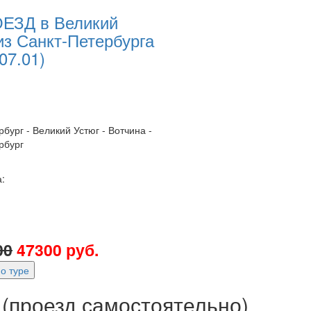
ЕЗД в Великий
из Санкт-Петербурга
07.01)
бург - Великий Устюг - Вотчина -
рбург
:
00
47300 руб.
о туре
 (проезд самостоятельно)