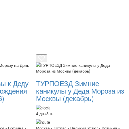
ы к Деду
ТУРПОЕЗД Зимние
Рождения
каникулы у Деда Мороза из
6)
Москвы (декабрь)
4 дн./3 н.
юг - Вотчина -
Москва - Котлас - Великий Устюг - Вотчина -