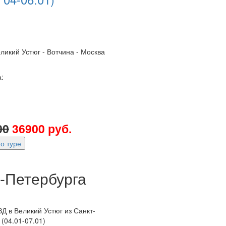
ликий Устюг - Вотчина - Москва
:
00
36900 руб.
о туре
т-Петербурга