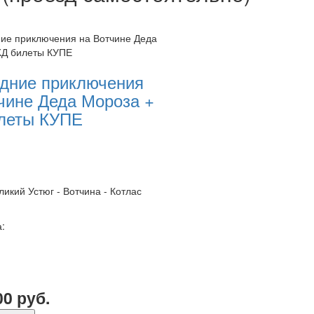
дние приключения
чине Деда Мороза +
леты КУПЕ
ликий Устюг - Вотчина - Котлас
:
00 руб.