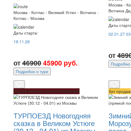
Москва - К
Вотчина Де
Москва - Котлас - Великий Устюг - Вотчина -
Котлас - Москва
Даты старта
Даты старта:
02.01.27
03
19.11.26
от
489
от
46900
45900 руб.
Подробно 
Подробно о туре
АКЦИЯ РАННЕЕ БРОНИРОВАНИЕ
Хит продаж
ТУРПОЕЗД Новогодняя
Зимний
сказка в Великом Устюге
Морозу
(30.12 - 04.01) из Москвы
поезд -