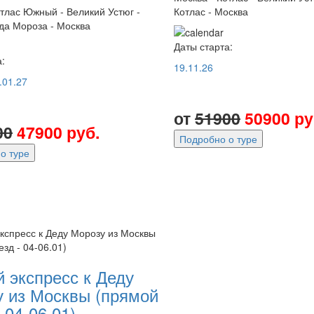
отлас Южный - Великий Устюг -
Котлас - Москва
да Мороза - Москва
Даты старта:
:
19.11.26
.01.27
от
51900
50900 ру
00
47900 руб.
Подробно о туре
о туре
 экспресс к Деду
 из Москвы (прямой
 04-06.01)